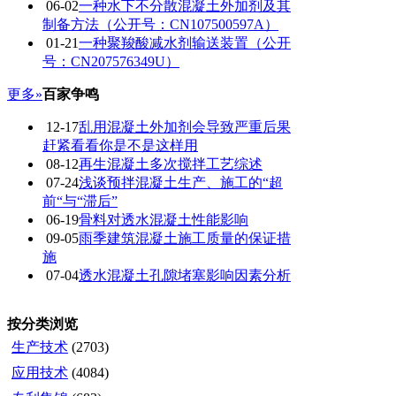
06-02
一种水下不分散混凝土外加剂及其
制备方法（公开号：CN107500597A）
01-21
一种聚羧酸减水剂输送装置（公开
号：CN207576349U）
更多»
百家争鸣
12-17
乱用混凝土外加剂会导致严重后果
赶紧看看你是不是这样用
08-12
再生混凝土多次搅拌工艺综述
07-24
浅谈预拌混凝土生产、施工的“超
前“与“滞后”
06-19
骨料对透水混凝土性能影响
09-05
雨季建筑混凝土施工质量的保证措
施
07-04
透水混凝土孔隙堵塞影响因素分析
按分类浏览
生产技术
(2703)
应用技术
(4084)