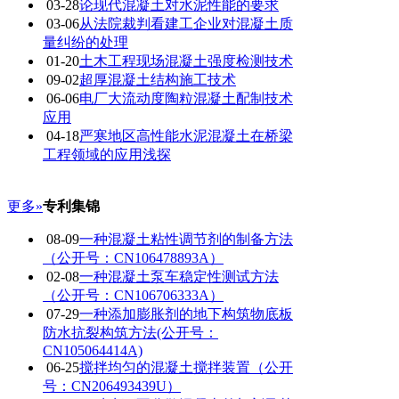
03-28
论现代混凝土对水泥性能的要求
03-06
从法院裁判看建工企业对混凝土质
量纠纷的处理
01-20
土木工程现场混凝土强度检测技术
09-02
超厚混凝土结构施工技术
06-06
电厂大流动度陶粒混凝土配制技术
应用
04-18
严寒地区高性能水泥混凝土在桥梁
工程领域的应用浅探
更多»
专利集锦
08-09
一种混凝土粘性调节剂的制备方法
（公开号：CN106478893A）
02-08
一种混凝土泵车稳定性测试方法
（公开号：CN106706333A）
07-29
一种添加膨胀剂的地下构筑物底板
防水抗裂构筑方法(公开号：
CN105064414A)
06-25
搅拌均匀的混凝土搅拌装置（公开
号：CN206493439U）