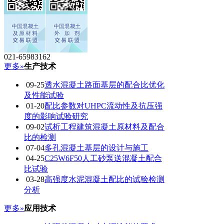
021-65983162
更多»
生产技术
09-25
透水混凝土路面基层的配合比优化
及性能试验
01-20
配比参数对UHPC流动性及抗压强
度的影响试验研究
09-02
试析工程建筑混凝土原材料及配合
比的检测
07-04
多孔混凝土基层的设计与施工
04-25
C25W6F50人工砂泵送混凝土配合
比试验
03-28
高强度水泥混凝土配比的试验检测
分析
更多»
应用技术