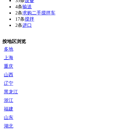
35条
设备
4条
输送
2条
求购二手搅拌车
17条
搅拌
2条
进口
按地区浏览
多地
上海
重庆
山西
辽宁
黑龙江
浙江
福建
山东
湖北