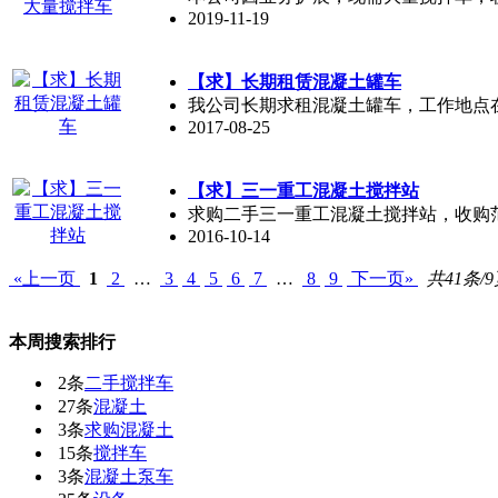
2019-11-19
【求】长期租赁混凝土罐车
我公司长期求租混凝土罐车，工作地点在天
2017-08-25
【求】三一重工混凝土搅拌站
求购二手三一重工混凝土搅拌站，收购范围
2016-10-14
«上一页
1
2
…
3
4
5
6
7
…
8
9
下一页»
共41条/
本周搜索排行
2条
二手搅拌车
27条
混凝土
3条
求购混凝土
15条
搅拌车
3条
混凝土泵车